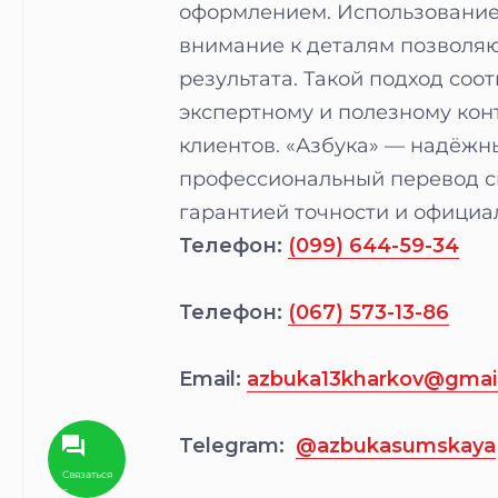
оформлением. Использование 
внимание к деталям позволяю
результата. Такой подход соо
экспертному и полезному кон
клиентов. «Азбука» — надёжн
профессиональный перевод сп
гарантией точности и официа
Телефон:
(099) 644-59-34
Телефон:
(067) 573-13-86
Email:
azbuka13kharkov@gmai
Telegram:
@azbukasumskaya
Связаться
с