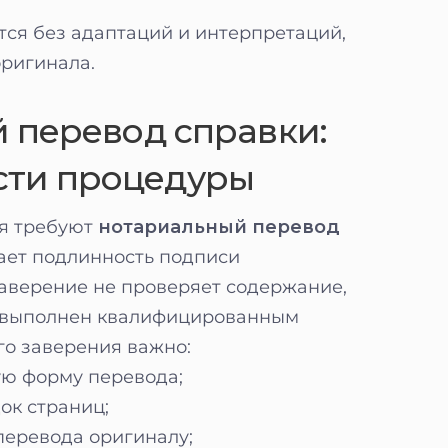
тся без адаптаций и интерпретаций,
оригинала.
 перевод справки:
сти процедуры
ия требуют
нотариальный перевод
ает подлинность подписи
аверение не проверяет содержание,
од выполнен квалифицированным
го заверения важно:
ую форму перевода;
ок страниц;
перевода оригиналу;