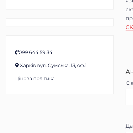
яз
ск
пр
СК
099 644 59 34
Харків вул. Сумська, 13, оф.1
А
Цінова політика
Фа
Да