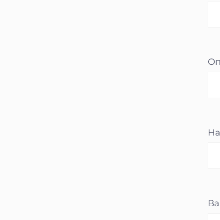
Оп
На
Ва