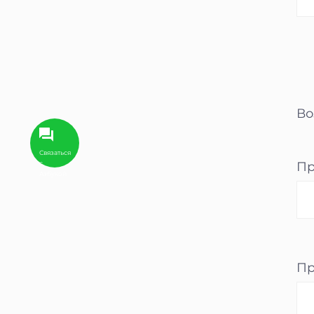
Во
Связаться
Пр
с
Aзбукой
Пр