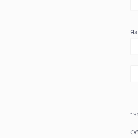
Яз
* 
Об