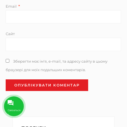
Email
*
Сайт
Зберегти моє ім'я, e-mail, та адресу сайту в цьому
браузері для моїх подальших коментарів.
Связаться
с
Aзбукой