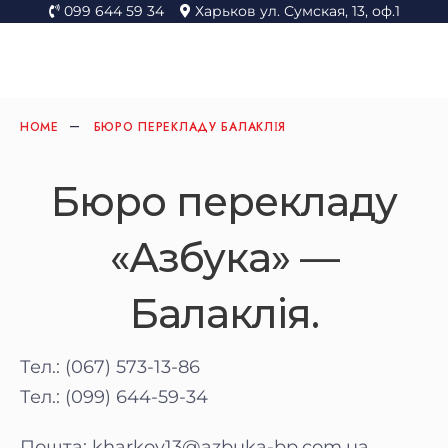
099 644 59 34
Харьков ул. Сумская, 13, оф.1
HOME
БЮРО ПЕРЕКЛАДУ БАЛАКЛІЯ
Бюро перекладу
«Азбука» —
Балаклія.
Тел.: (067) 573-13-86
Тел.: (099) 644-59-34
Пошта:
kharkov13@azbuka-bp.com.ua