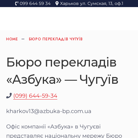
099 644 59 34
Харьков ул. Сумская, 13, оф.1
HOME
БЮРО ПЕРЕКЛАДІВ ЧУГУЇВ
Бюро перекладів
«Азбука» — Чугуїв
(099) 644-59-34
kharkov13@azbuka-bp.com.ua
Офіс компанії «Азбука» в Чугуєві
представляє національну мережу Бюро